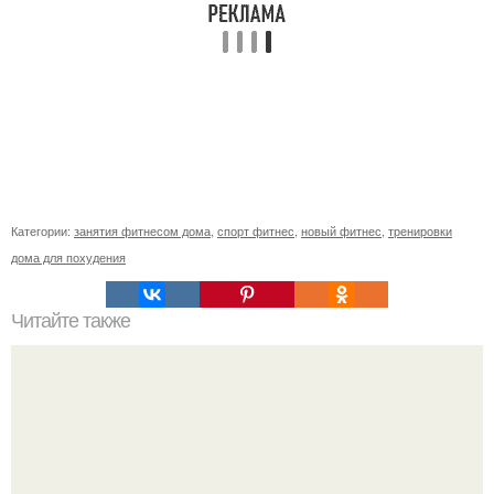
Категории:
занятия фитнесом дома
,
спорт фитнес
,
новый фитнес
,
тренировки
дома для похудения
Читайте также
Бургундский цвет волос. Кому подходит бургундский цвет
волос и как получить нужный оттенок