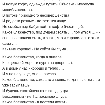
И новую кофту однажды купить. Обновка - молекула
миниблаженства.
В потоке природного несовершенства.
И радости разные - встретятся чаще ….
Не смейся над бабушкой - в кофте блестящей.
Какое блаженство, под душем стоять …, помыться … - и
снова чистюлею стать, и знать, что я справилась с этим
сама ….
Как мне хорошо! - Не сойти бы с ума ….
Какое блаженство, когда в январе.
Крещенский мороз и пурга на дворе … (.
А в доме у нас - хорошо и тепло ….
И я не на улице, мне - повезло.
Какое блаженство, сама это знаешь, когда ты легла … и
уже засыпаешь.
И будешь спокойненько спать до утра.
Бессонницы - нет! … засыпаю … ура.
Какое блаженство - в постели лежать ….