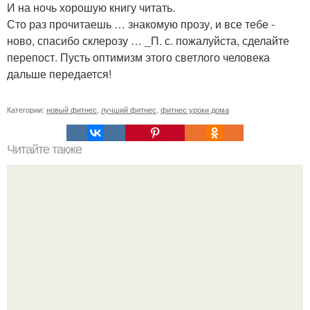
И на ночь хорошую книгу читать.
Сто раз прочитаешь … знакомую прозу, и все тебе -
ново, спасибо склерозу … _П. с. пожалуйста, сделайте
перепост. Пусть оптимизм этого светлого человека
дальше передается!
Категории:
новый фитнес
,
лучший фитнес
,
фитнес уроки дома
Читайте также
Куда сходить в Тюмени. 20 Лучших мест в Тюмени, куда
можно сходить с маленьким ребенком