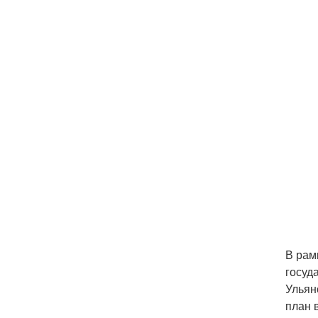
В рам
госуд
Ульян
план 