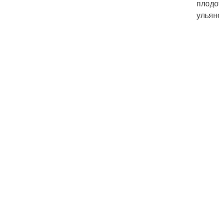
плодо
ульян