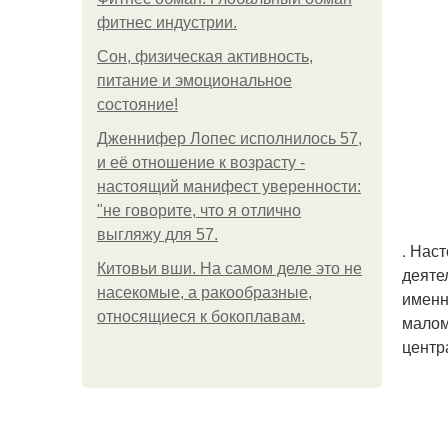
фитнес индустрии.
Сон, физическая активность,
питание и эмоциональное
состояние!
Дженнифер Лопес исполнилось 57,
и её отношение к возрасту -
настоящий манифест уверенности:
"не говорите, что я отлично
выгляжу для 57.
. Нас
Китовьи вши. На самом деле это не
деяте
насекомые, а ракообразные,
именн
относящиеся к бокоплавам.
малом
центр