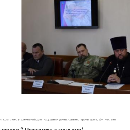
и:
комплекс упражнений для похудения дома
,
фитнес уроки дома
,
фитнес зал
авилось? Поделитесь с друзьями!