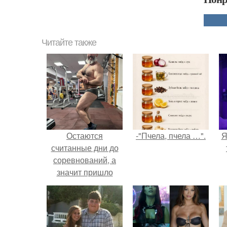
Читайте также
Остаются
-"Пчела, пчела …".
Я
считанные дни до
соревнований, а
значит пришло
время наглядно
оценить.