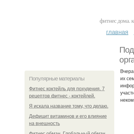
фитнес дома. 
главная
Под
орг
Вчера
их се
Популярные материалы
инфор
Фитнес коктейль для похудения. 7
участ
рецептов фитнес - коктейлей.
неком
Я искала название тому, что делаю.
Дефицит витаминов и его влияние
на внешность
Фитнес обман. Глобальный обман