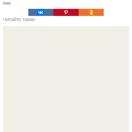
дома
Читайте также
Что делает талию тонкой?
Я искала название тому, что делаю.