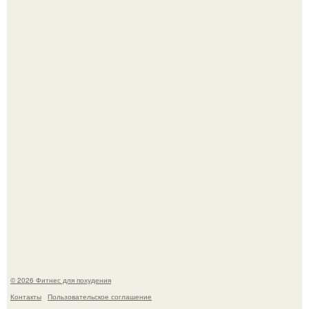
Сергей соседов показал свою скромную дачу - и удивил
поклонников.
Произошел странный инцидент, связанный с казахским
деликатесом.
© 2026 Фитнес для похудения
Контакты
Пользовательское соглашение