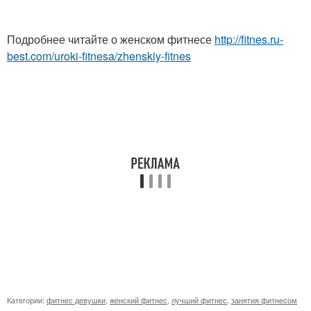
Подробнее читайте о женском фитнесе
http://fitnes.ru-
best.com/uroki-fitnesa/zhenskiy-fitnes
Категории:
фитнес девушки
,
женский фитнес
,
лучший фитнес
,
занятия фитнесом