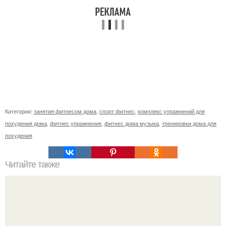
Категории:
занятия фитнесом дома
,
спорт фитнес
,
комплекс упражнений для
похудения дома
,
фитнес упражнения
,
фитнес дома музыка
,
тренировки дома для
похудения
Читайте также