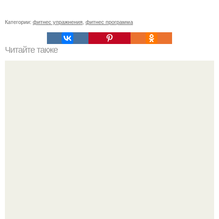
Категории:
фитнес упражнения
,
фитнес программа
Читайте также
Как запустить обмен веществ с помощью правильной
диеты