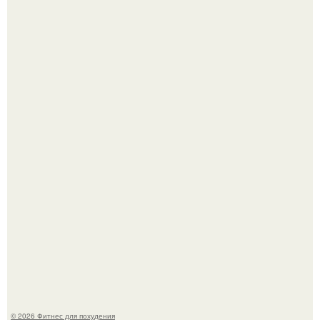
В 2026 году учёные показали, как мог бы выглядеть
человек, если бы его тело эволюционировало
специально для выживания в автокатастpoфах.
"Степаненко пахала 40 лет, а эта пришла на всё готовое!
© 2026 Фитнес для похудения