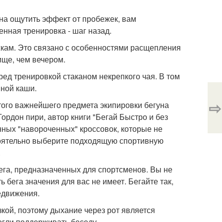
лна ощутить эффект от пробежек, вам
нная тренировка - шаг назад.
жкам. Это связано с особенностями расщепления
ище, чем вечером.
ред тренировкой стаканом некрепкого чая. В том
яной каши.
⇨
 этого важнейшего предмета экипировки бегуна
ордон пири, автор книги "Бегай Быстро и без
нных "навороченных" кроссовок, которые не
стоятельно выберите подходящую спортивную
.
ега, предназначенных для спортсменов. Вы не
бега значения для вас не имеет. Бегайте так,
редвижения.
зкой, поэтому дыхание через рот является
огли поддерживать беседу.