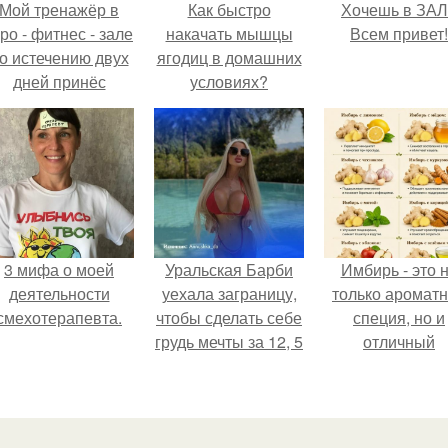
Мой тренажёр в
Как быстро
Хочешь в ЗА
ро - фитнес - зале
накачать мышцы
Всем привет!
о истечению двух
ягодиц в домашних
дней принёс
условиях?
ощутимый
результат.
3 мифа о моей
Уральская Барби
Имбирь - это 
деятельности
уехала заграницу,
только аромат
смехотерапевта.
чтобы сделать себе
специя, но и
грудь мечты за 12, 5
отличный
тыс.
ингредиент д
полезных напит
и блюд.