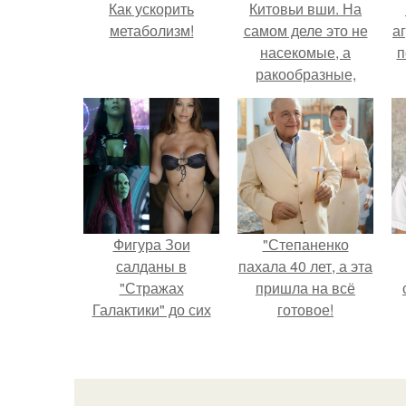
Как ускорить
Китовьи вши. На
метаболизм!
самом деле это не
аг
насекомые, а
п
ракообразные,
относящиеся к
бокоплавам.
Фигура Зои
"Степаненко
салданы в
пахала 40 лет, а эта
"Стражах
пришла на всё
Галактики" до сих
готовое!
пор вызывает
восхищение.