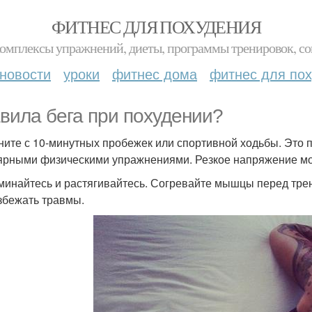
ФИТНЕС ДЛЯ ПОХУДЕНИЯ
комплексы упражнений, диеты, программы тренировок, со
новости
уроки
фитнес дома
фитнес для по
вила бега при похудении?
чните с 10-минутных пробежек или спортивной ходьбы. Это п
ярными физическими упражнениями. Резкое напряжение мож
зминайтесь и растягивайтесь. Согревайте мышцы перед трен
збежать травмы.