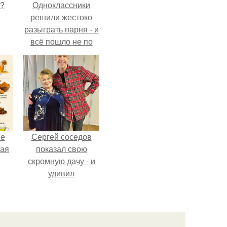
Л?
Одноклассники
решили жестоко
разыграть парня - и
всё пошло не по
плану.
не
Сергей соседов
ная
показал свою
скромную дачу - и
удивил
ля
поклонников.
ков