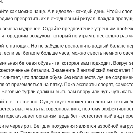
и.
гайте как можно чаще. А в идеале - каждый день. Чтобы спо
одимо превратить их в ежедневный ритуал. Каждая пропуще
ро вечера мудренее. Отдайте предпочтение утренним пробе
 и городским воздухом, который по утрам в несколько раз ч
гайте натощак. Но не забудьте восполнить водный баланс пе
е, если вы бегаете больше часа, можно съесть немного овс
авильная беговая обувь - та, которая вам подходит. Вокруг
ожесточенные баталии. Знаменитый английский легкоатлет Г
" считает, что плоская обувь без излишеств лучше совреме
ляют приземляться на пятку. Пока эксперты спорят, само
. Беговые туфли должны быть вам впору или чуть-чуть жать
гайте естественно. Существует множество сложных техник б
аетесь выступать на соревнованиях, поэтому эффективность 
ам подсказывает организм, ведь бег - естественный вид пе
шите через рот. Бег для похудения является аэробной нагру
тельным. Темп вашего бега должен быть таким, чтобы вы м