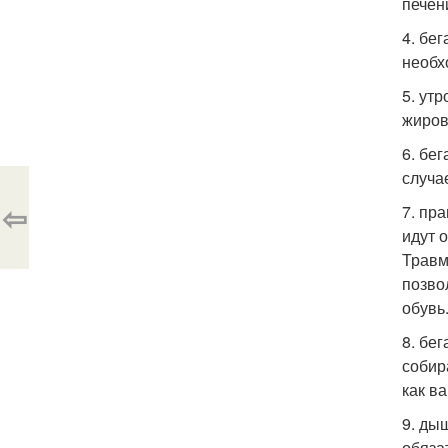
печен
4. бе
необх
5. ут
жиров
6. бе
случа
⇦
7. пр
идут 
Травм
позво
обувь
8. бе
собир
как в
9. ды
обяза