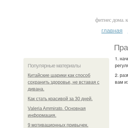
фитнес дома. 
главная
Пра
1. на
регул
Популярные материалы
2. ра
Китайские шарики как способ
вам и
сохранить здоровье, не вставая с
дивана.
Как стать красивой за 30 дней.
Valeria Ammirato. Основная
информация.
9 мотивационных привычек.