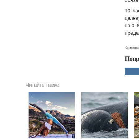
10. ч
целев
на 0,
преде
Категори
Понр
Читайте также