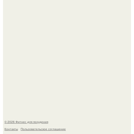
Имбирь - это не только ароматная специя, но и отличный
ингредиент для полезных напитков и блюд.
Сергей соседов показал свою скромную дачу - и удивил
поклонников.
© 2026 Фитнес для похудения
Контакты
Пользовательское соглашение