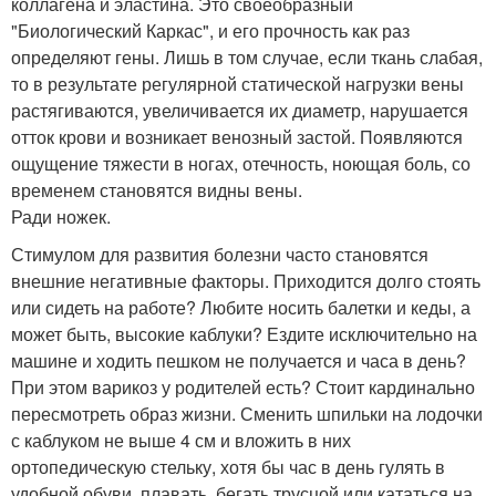
коллагена и эластина. Это своеобразный
"Биологический Каркас", и его прочность как раз
определяют гены. Лишь в том случае, если ткань слабая,
то в результате регулярной статической нагрузки вены
растягиваются, увеличивается их диаметр, нарушается
отток крови и возникает венозный застой. Появляются
ощущение тяжести в ногах, отечность, ноющая боль, со
временем становятся видны вены.
Ради ножек.
Стимулом для развития болезни часто становятся
внешние негативные факторы. Приходится долго стоять
или сидеть на работе? Любите носить балетки и кеды, а
может быть, высокие каблуки? Ездите исключительно на
машине и ходить пешком не получается и часа в день?
При этом варикоз у родителей есть? Стоит кардинально
пересмотреть образ жизни. Сменить шпильки на лодочки
с каблуком не выше 4 см и вложить в них
ортопедическую стельку, хотя бы час в день гулять в
удобной обуви, плавать, бегать трусцой или кататься на