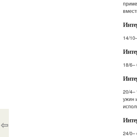
приме
вмест
Инте
14/10
Инте
18/6–
Инте
20/4–
ужин 
испол
Инте
⇦
24/0– 