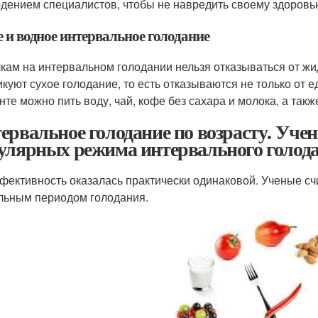
дением специалистов, чтобы не навредить своему здоровь
е и водное интервальное голодание
кам на интервальном голодании нельзя отказываться от жи
икуют сухое голодание, то есть отказываются не только от 
нте можно пить воду, чай, кофе без сахара и молока, а такж
ервальное голодание по возрасту. Уче
улярных режима интервального голод
фективность оказалась практически одинаковой. Ученые сч
льным периодом голодания.