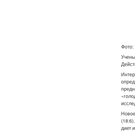
Фото:
Учены
Дейст
Интер
опред
предн
«голод
иссле
Новое
(18:6
диет 