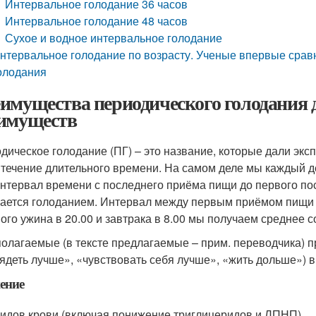
Интервальное голодание 36 часов
Интервальное голодание 48 часов
Сухое и водное интервальное голодание
нтервальное голодание по возрасту. Ученые впервые сра
олодания
имущества периодического голодания д
имуществ
дическое голодание (ПГ) – это название, которые дали экс
 течение длительного времени. На самом деле мы каждый д
Интервал времени с последнего приёма пищи до первого по
ается голоданием. Интервал между первым приёмом пищи 
ого ужина в 20.00 и завтрака в 8.00 мы получаем среднее 
олагаемые (в тексте предлагаемые – прим. переводчика) 
ядеть лучше», «чувствовать себя лучше», «жить дольше») 
ение
идов крови (включая понижение триглицеридов и ЛПНП)