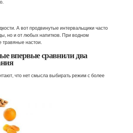
ю.
дкости. А вот продвинутые интервальщики часто
еды, но и от любых напитков. При водном
е травяные настои.
ные впервые сравнили два
ания
итают, что нет смысла выбирать режим с более