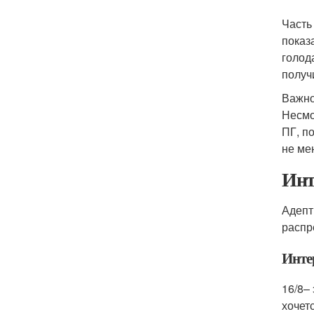
Часть
показ
голод
получ
Важно
Несмо
ПГ, п
не ме
Инт
Адепт
распр
Инте
16/8– 
хочет