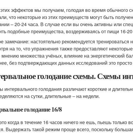
 этих эффектов мы получаем, голодая во время обычного с
али, что некоторые из этих преимуществ могут быть получ
ании – 20-24 часа. В случае если вы очень активны или сп
ить подобные преимущества, воздерживаясь от пищи 16-20 
е замечание: настоятельно рекомендуется тренироваться не
тря на то, что упражнения также предоставляют некоторые
о мнению множества учёных, влияние на энергетический ба
нее, без подтверждающих данных исследований это просто
ервальное голодание схемы. Схемы ин
ы интервального голодания различают короткие и длительны
еделяются на сутки, длительные – на недели.
рвальное голодание 16/8
это когда в течение 16 часов ничего не ешь, пьешь только в
ся. Выдержать такой режим проще всего, поскольку большая 