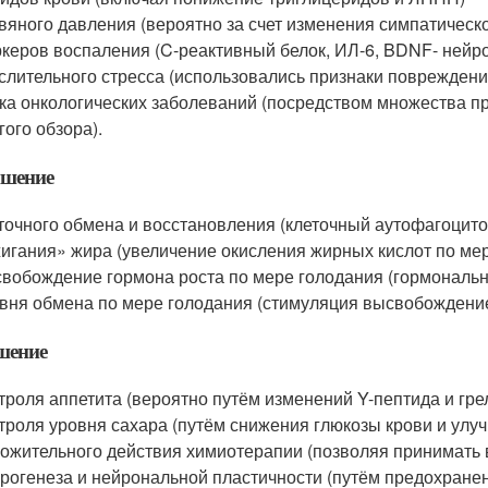
вяного давления (вероятно за счет изменения симпатическ
керов воспаления (C-реактивный белок, ИЛ-6, BDNF- нейро
слительного стресса (использовались признаки повреждени
ка онкологических заболеваний (посредством множества п
гого обзора).
шение
точного обмена и восстановления (клеточный аутофагоцито
игания» жира (увеличение окисления жирных кислот по ме
вобождение гормона роста по мере голодания (гормональ
вня обмена по мере голодания (стимуляция высвобождени
шение
троля аппетита (вероятно путём изменений Y-пептида и гре
троля уровня сахара (путём снижения глюкозы крови и улуч
ожительного действия химиотерапии (позволяя принимать 
рогенеза и нейрональной пластичности (путём предохранен