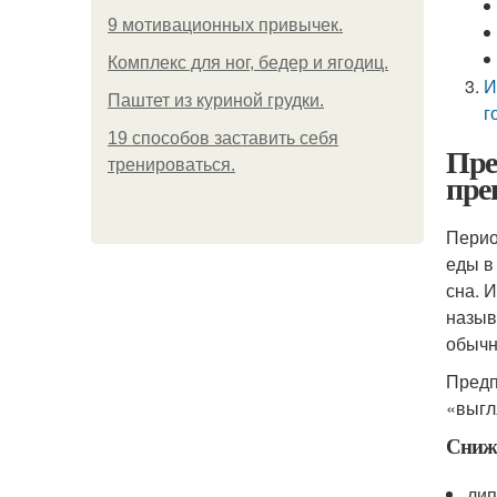
9 мотивационных привычек.
Комплекс для ног, бедер и ягодиц.
И
Паштет из куриной грудки.
г
19 способов заставить себя
Пре
тренироваться.
пре
Перио
еды в
сна. 
назыв
обычн
Предп
«выгл
Сниж
лип