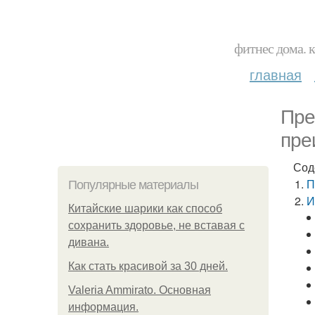
фитнес дома. 
главная
Пре
пре
Сод
П
Популярные материалы
И
Китайские шарики как способ
сохранить здоровье, не вставая с
дивана.
Как стать красивой за 30 дней.
Valeria Ammirato. Основная
информация.