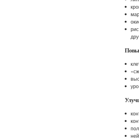
кро
мар
оки
рис
дру
Повы
кле
«сж
выс
уро
Улуч
кон
кон
пол
ней