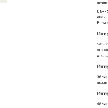
позав
Важно
дней.
Если 
Инте
5/2 –
огран
отказ
Инте
36 ча
позав
Инте
48 ча