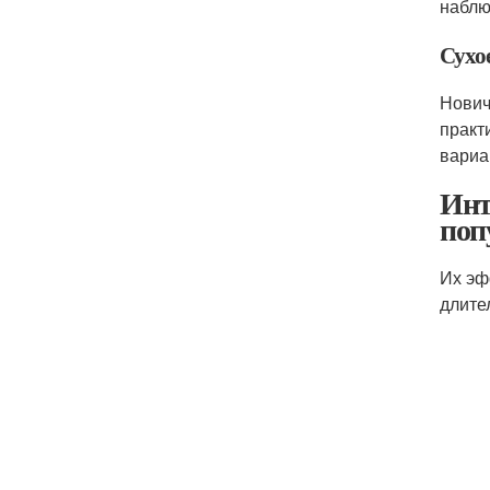
наблю
Сухо
Нович
практ
вариа
Инт
поп
Их эф
длите