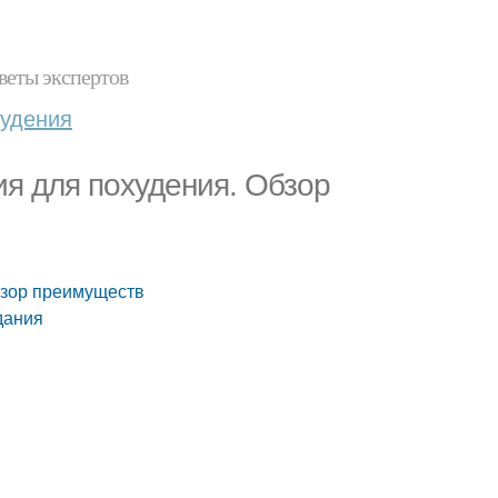
веты экспертов
худения
я для похудения. Обзор
бзор преимуществ
дания