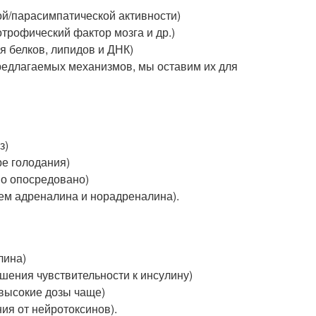
ой/парасимпатической активности)
трофический фактор мозга и др.)
я белков, липидов и ДНК)
редлагаемых механизмов, мы оставим их для
з)
ре голодания)
но опосредовано)
ем адреналина и норадреналина).
лина)
шения чувствительности к инсулину)
высокие дозы чаще)
ия от нейротоксинов).