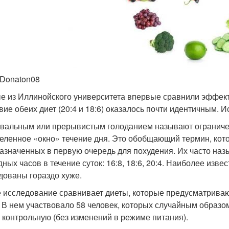
 Donaton08
е из Иллинойского университета впервые сравнили эффект
вие обеих диет (20:4 и 18:6) оказалось почти идентичным. И
вальным или прерывистым голоданием называют ограниче
еленное «окно» течение дня. Это обобщающий термин, кото
азначенных в первую очередь для похудения. Их часто на
ных часов в течение суток: 16:8, 18:6, 20:4. Наиболее изве
дованы гораздо хуже.
 исследование сравнивает диеты, которые предусматривают 
). В нем участвовало 58 человек, которых случайным образо
и контрольную (без изменений в режиме питания).