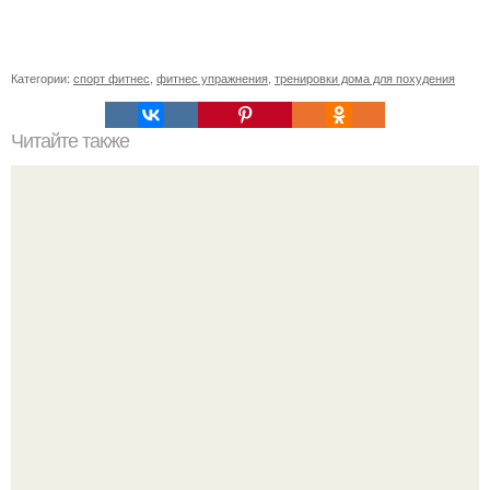
Категории:
спорт фитнес
,
фитнес упражнения
,
тренировки дома для похудения
Читайте также
Вы умеете кричать?