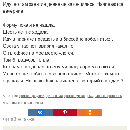
Иду, но там занятия дневные закончились. Начинаются
вечерние.
Форму пока я не нашла.
Шесть лет не ходила.
Иду в парилке посидеть и в бассейне поболтаться.
Света у нас нет, авария какая-то.
Он в офисе на мое место улегся.
Там 6 градусов тепла.
Кто нам свет делал, то ему машину дорогую сожгли.
У нас же не любят, кто хорошо живет. Может, с кем-то
сцепился. Не знаю. Как называется, который свет дает?
Категории:
фитнес девушки
,
фитнес зал
,
фитнес уроки дома
,
занятия фитнесом
дома
,
фитнес с бассейном
Читайте также