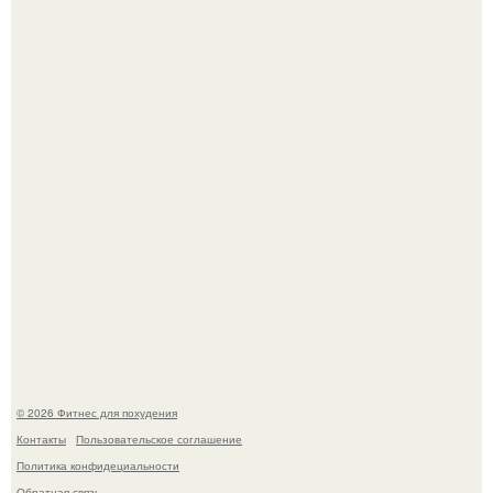
Возможно, тут есть люди с медицинским образованием,
подскажите, что делать!
Я - Эльвина Кузнецова, тренер групповых фитнес
тренировок разных направлений.
© 2026 Фитнес для похудения
Контакты
Пользовательское соглашение
Политика конфидециальности
Обратная связь