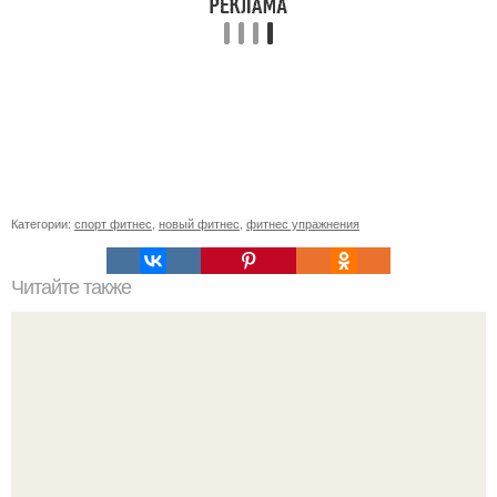
Категории:
спорт фитнес
,
новый фитнес
,
фитнес упражнения
Читайте также
Как взбодриться, если не выспался?