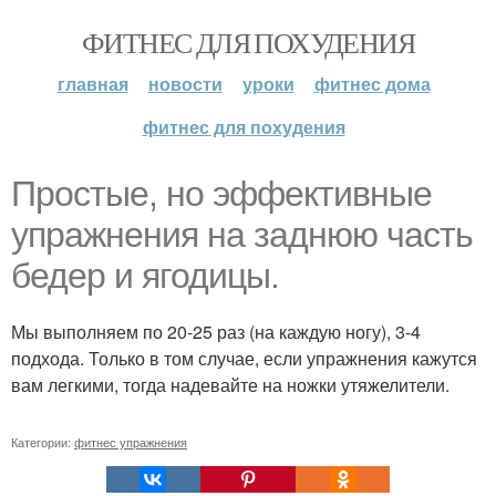
ФИТНЕС ДЛЯ ПОХУДЕНИЯ
главная
новости
уроки
фитнес дома
фитнес для похудения
Простые, но эффективные
упражнения на заднюю часть
бедер и ягодицы.
Мы выполняем по 20-25 раз (на каждую ногу), 3-4
подхода. Только в том случае, если упражнения кажутся
вам легкими, тогда надевайте на ножки утяжелители.
Категории:
фитнес упражнения