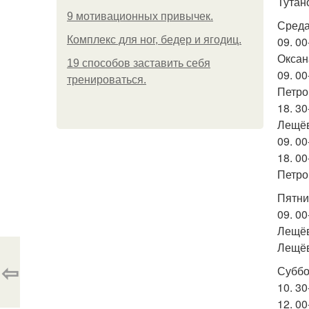
Тутан
9 мотивационных привычек.
Среда
Комплекс для ног, бедер и ягодиц.
09. 00
Оксан
19 способов заставить себя
09. 00
тренироваться.
Петро
18. 30
Лещёв
09. 0
18. 00
Петро
Пятни
09. 00
Лещёва
Лещёв
⇦
Суббо
10. 3
12. 00