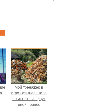
ние
Мой тренажёр в
ю.
агро - фитнес - зале
по истечению двух
дней принёс