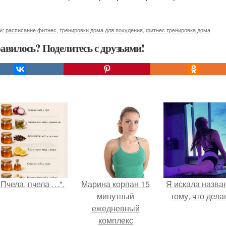
и:
расписание фитнес
,
тренировки дома для похудения
,
фитнес тренировка дома
авилось? Поделитесь с друзьями!
"Пчела, пчела …".
Марина корпан 15
Я искала назва
минутный
тому, что дела
ежедневный
комплекс