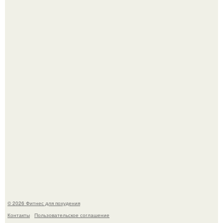
Тут даже мы не знаем, как комментировать.
Сергей соседов показал свою скромную дачу - и удивил
поклонников.
© 2026 Фитнес для похудения
Контакты
Пользовательское соглашение