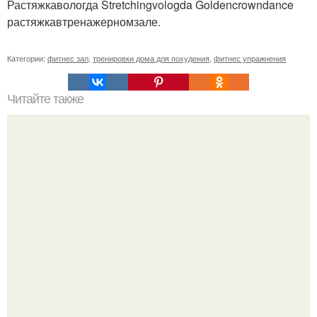
Растяжкавологда Stretchingvologda Goldencrowndance
растяжкавтренажерномзале.
Категории:
фитнес зал
,
тренировки дома для похудения
,
фитнес упражнения
Читайте также
Избавляемся от живота и боков.