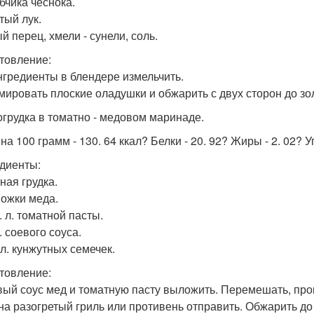
бчика чеснока.
тый лук.
й перец, хмели - сунели, соль.
товление:
нгредиенты в блендере измельчить.
ировать плоские оладушки и обжарить с двух сторон до зол
рогрудка в томатно - медовом маринаде.
на 100 грамм - 130. 64 ккал? Белки - 20. 92? Жиры - 2. 02? У
диенты:
ная грудка.
Ложки меда.
т. л. томатной пасты.
л. соевого соуса.
. л. кунжутных семечек.
товление:
вый соус мед и томатную пасту выложить. Перемешать, прок
на разогретый гриль или противень отправить. Обжарить до