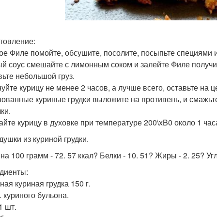
товление:
ое Филе помойте, обсушите, посолите, посыпьте специями и
й соус смешайте с лимонным соком и залейте Филе получи
вьте небольшой груз.
уйте курицу не менее 2 часов, а лучше всего, оставьте на ц
ованные куриные грудки выложите на противень, и смажь
ки.
айте курицу в духовке при температуре 200\xB0 около 1 час
душки из куриной грудки.
на 100 грамм - 72. 57 ккал? Белки - 10. 51? Жиры - 2. 25? Уг
диенты:
ная куриная грудка 150 г.
л. куриного бульона.
1 шт.