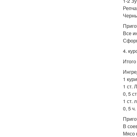
1-2 Зу
Репча
Черны
Приго
Все и
Сформ
4. ку
Итого 
Ингре
1 кури
1 ст. 
0, 5 с
1 ст. 
0, 5 ч
Приго
В сое
Мясо 