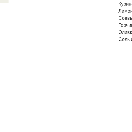
Курин
Лимон 
Соевый
Горчи
Оливк
Соль 