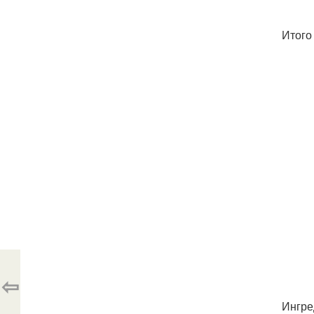
Итого 
⇦
Ингре