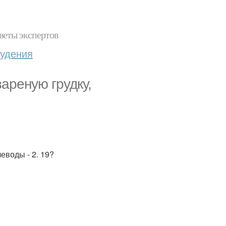
веты экспертов
худения
ареную грудку,
леводы - 2. 19?