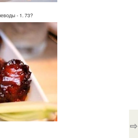
леводы - 1. 73?
⇨