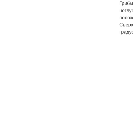
Грибы
неглу
полож
Сверх
граду