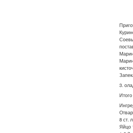
Приго
Курин
Соевы
поста
Марин
Марин
кисточ
Запек
3. ола
Итого 
Ингре
Отвар
8 ст. 
Яйцо 