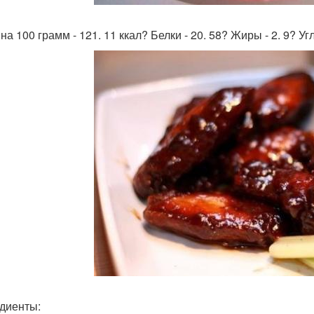
на 100 грамм - 121. 11 ккал? Белки - 20. 58? Жиры - 2. 9? Уг
диенты: