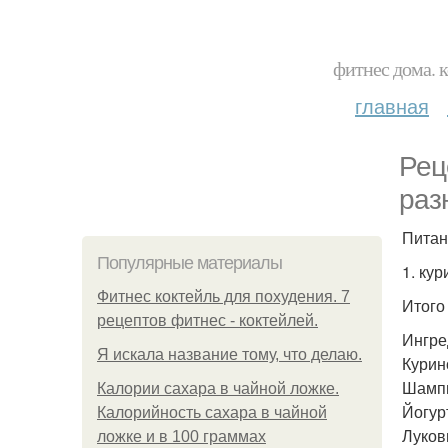
фитнес дома. 
главная
Рец
раз
Питан
Популярные материалы
1. ку
Фитнес коктейль для похудения. 7
Итого 
рецептов фитнес - коктейлей.
Ингре
Я искала название тому, что делаю.
Курино
Шампи
Калории сахара в чайной ложке.
Йогурт
Калорийность сахара в чайной
Лукови
ложке и в 100 граммах