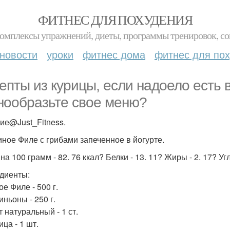
ФИТНЕС ДЛЯ ПОХУДЕНИЯ
комплексы упражнений, диеты, программы тренировок, со
новости
уроки
фитнес дома
фитнес для по
епты из курицы, если надоело есть в
нообразьте свое меню?
ие@Just_Fitness.
риное Филе с грибами запеченное в йогурте.
на 100 грамм - 82. 76 ккал? Белки - 13. 11? Жиры - 2. 17? Уг
диенты:
е Филе - 500 г.
ньоны - 250 г.
 натуральный - 1 ст.
ца - 1 шт.