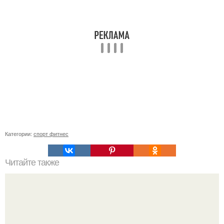
Категории:
спорт фитнес
Читайте также