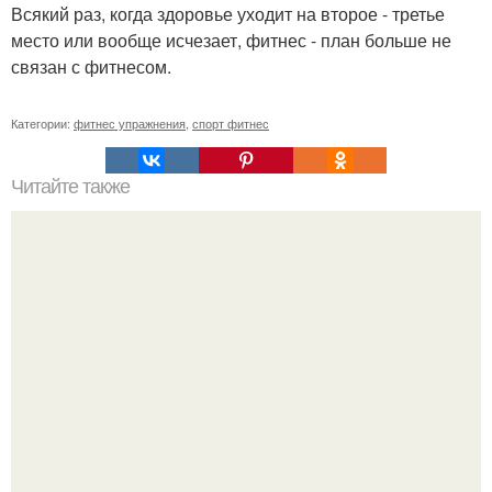
Всякий раз, когда здоровье уходит на второе - третье
место или вообще исчезает, фитнес - план больше не
связан с фитнесом.
Категории:
фитнес упражнения
,
спорт фитнес
Читайте также
Как питься здорово: профилактика коронавируса