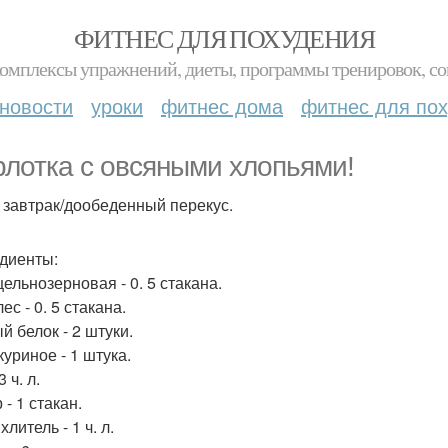
ФИТНЕС ДЛЯ ПОХУДЕНИЯ
комплексы упражнений, диеты, программы тренировок, со
новости
уроки
фитнес дома
фитнес для по
лотка с овсяными хлопьями!
: завтрак/дообеденный перекус.
диенты:
ельнозерновая - 0. 5 стакана.
ес - 0. 5 стакана.
й белок - 2 штуки.
куриное - 1 штука.
3 ч. л.
- 1 стакан.
литель - 1 ч. л.