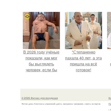
В 2026 году учёные
"Степаненко
показали, как мог
пахала 40 лет, а эта
бы выглядеть
пришла на всё
человек, если бы
готовое!
его тело
эволюционировало
специально для
выживания в
© 2026 Фитнес для похудения
К
автокатастpoфах.
П
Фитнес дома. Комплексы упражнений, диеты, программы тренировок, советы экспертов
г.