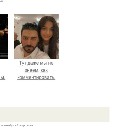
не
я
жу
Тут даже мы не
знаем, как
вы.
комментировать.
казании обратной гиперссылки.