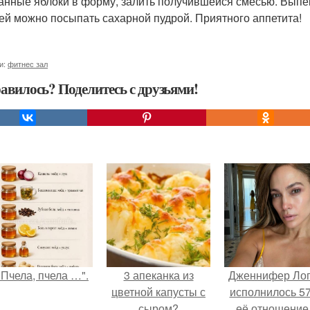
анные яблоки в форму, залить получившейся смесью. Выпек
ей можно посыпать сахарной пудрой. Приятного аппетита!
и:
фитнес зал
авилось? Поделитесь с друзьями!
"Пчела, пчела …".
3 апеканка из
Дженнифер Ло
цветной капусты с
исполнилось 57
сыром?
её отношение