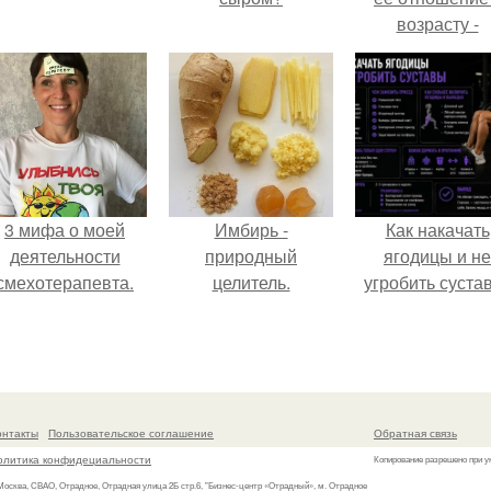
возрасту -
настоящий
манифест
уверенности: "
говорите, что 
отлично выгля
для 57.
3 мифа о моей
Имбирь -
Как накачать
деятельности
природный
ягодицы и не
смехотерапевта.
целитель.
угробить суста
онтакты
Пользовательское соглашение
Обратная связь
олитика конфидециальности
Копирование разрешено при у
 Москва, СВАО, Отрадное, Отрадная улица 2Б стр.6, "Бизнес-центр «Отрадный», м. Отрадное