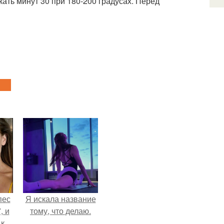
ать минут 30 при 180-200 градусах. Перед
пес
Я искала название
, и
тому, что делаю.
 к