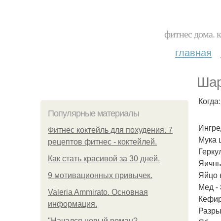
фитнес дома. 
главная
Шар
Когда
Популярные материалы
Ингре
Фитнес коктейль для похудения. 7
Мука ц
рецептов фитнес - коктейлей.
Геркул
Как стать красивой за 30 дней.
Яичны
Яйцо 
9 мотивационных привычек.
Мед - 
Valeria Ammirato. Основная
Кефир 
информация.
Разрых
"Начался новый роман?