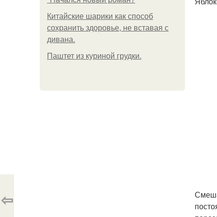
Яблоко
Китайские шарики как способ
сохранить здоровье, не вставая с
дивана.
Паштет из куриной грудки.
⇦
Смеша
посто