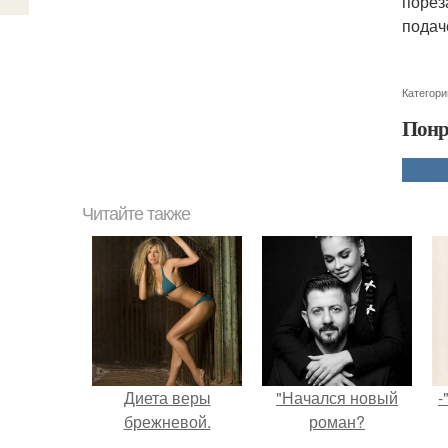
порез
подач
Категори
Понр
Читайте также
Диета веры
"Начался новый
-
брежневой.
роман?