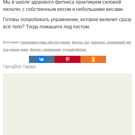
Мы в школе здорового фитнеса практикуем силовой
пилатес с собственным весом и небольшими весами.
Готовы попробовать упражнение, которое включит сразу
всё тело? Тогда помашите под постом.
Категории:
тренировки дома для похудения
,
фитнес зал
,
комплекс упражнений для
похудения дома
,
фитнес упражнения
,
лучший фитнес
Читайте также
Полезна ли хурма при похудении. Хурма: польза и вред.
Калорийность