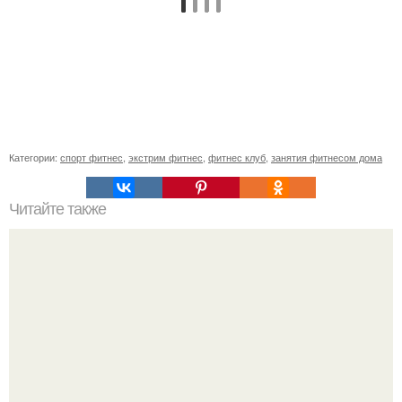
Категории:
спорт фитнес
,
экстрим фитнес
,
фитнес клуб
,
занятия фитнесом дома
Читайте также
Куда сходить в Тюмени. 20 Лучших мест в Тюмени, куда
можно сходить с маленьким ребенком