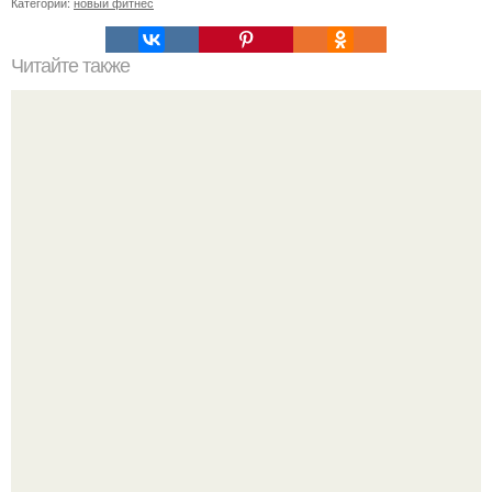
Категории:
новый фитнес
Читайте также
Хочешь плоский живот и рельефный пресс за 7 минут.
Правила занятий и питания для похудения живота и
укрепления мышц пресса