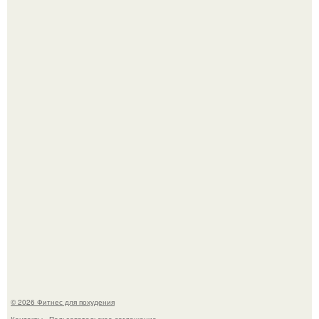
Имбирь - природный целитель.
Как накачать ягодицы и не угробить суставы.
© 2026 Фитнес для похудения
Контакты
Пользовательское соглашение