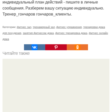
индивидуальный план действий - пишите в личные
сообщения. Разберем вашу ситуацию индивидуально.
Тренер_гончаров гончаров_клиенты.
Категории:
фитнес зал
,
тренажерный зал
,
фитнес упражнения
,
тренировки дома
для похудения
,
занятия фитнесом дома
,
фитнес тренировка дома
,
фитнес онлайн
дома
Читайте также
Можно ли поправиться от арбуза? Разбираемся в пользе
и вреде сочной ягоды