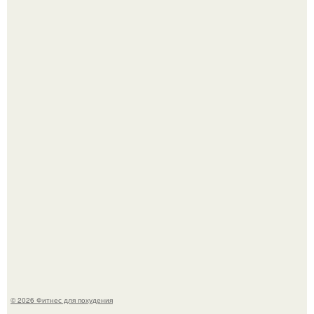
Имбирь - это не только ароматная специя, но и отличный
ингредиент для полезных напитков и блюд.
Тут даже мы не знаем, как комментировать.
© 2026 Фитнес для похудения