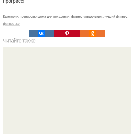
прогресс!
Категории:
тренировки дома для похудения
,
фитнес упражнения
,
лучший фитнес
,
фитнес зал
Читайте также
Фитнес коктейль для похудения. 7 рецептов фитнес -
коктейлей.