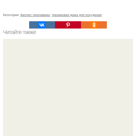
Категории:
фитнес программа
,
тренировки дома для похудения
Читайте также
Мы составляем эффективную программу для
тренировок девушек дома.