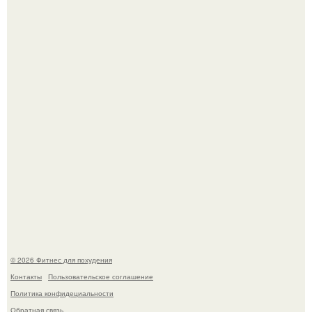
Как накачать ягодицы и не угробить суставы.
Уральская Барби уехала заграницу, чтобы сделать себе
грудь мечты за 12, 5 тыс.
© 2026 Фитнес для похудения
Контакты
Пользовательское соглашение
Политика конфидециальности
Обратная связь