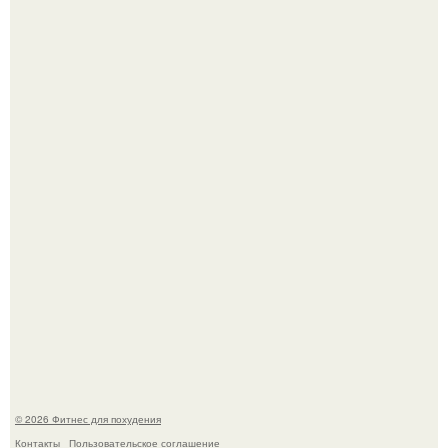
Хочешь в ЗАЛ? Всем привет!
В 2026 году учёные показали, как мог бы выглядеть
человек, если бы его тело эволюционировало
специально для выживания в автокатастpoфах.
© 2026 Фитнес для похудения
Контакты
Пользовательское соглашение