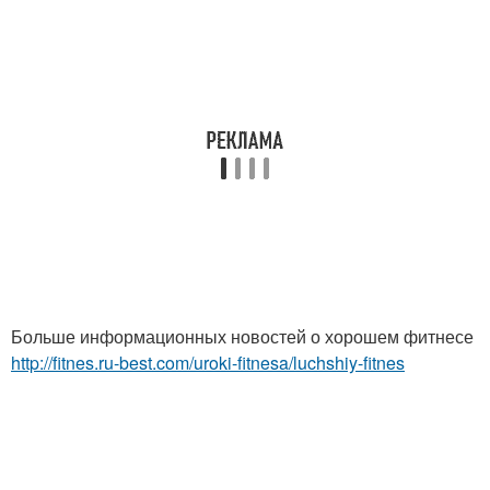
Больше информационных новостей о хорошем фитнесе
http://fitnes.ru-best.com/uroki-fitnesa/luchshiy-fitnes