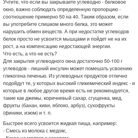
Учтите, что если вы закрываете углеводно - белковое
окно, важно соблюдать определенную пропорцию -
соотношение примерно 50 на 40. Таким образом, если
вы употребите слишком много белка, это может
нарушить обмен веществ. А при недостатке углеводов
белок просто не усвоится мышцами и пойдет не на их
рост, а на компенсацию недостающей энергии.
Что есть, а что не есть?
Для закрытия углеводного окна достаточно 50-100 г
углеводов - лишний инсулин может помешать усвоению
гликогена печенью. Из углеводных продуктов отлично
подойдут те, у которых высокий гликемический индекс - и
которые в любое другое время есть не рекомендуется,
такие как джемы, коричневый сахар, сгущенка, мед,
фрукты (банан, киви, яблоко, арбуз), сухофрукты
(финики, изюм) и т. п.
Быстрее всего усвоится жидкая пища, например:
- Смесь из молока с медом;.
- Какао на молоке с сахаром;.