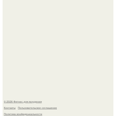
Имбирь - это не только ароматная специя, но и отличный
ингредиент для полезных напитков и блюд.
Тут даже мы не знаем, как комментировать.
© 2026 Фитнес для похудения
Контакты
Пользовательское соглашение
Политика конфидециальности