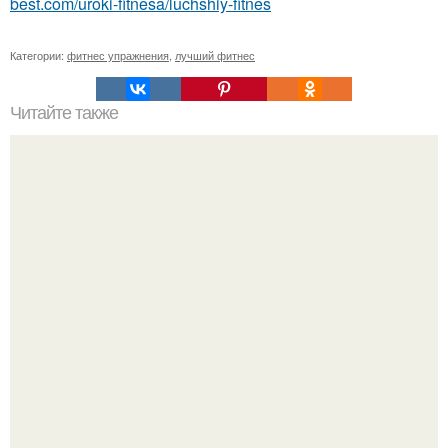
best.com/uroki-fitnesa/luchshiy-fitnes
Категории:
фитнес упражнения
,
лучший фитнес
Читайте также
После этого моя жизнь другой стала.