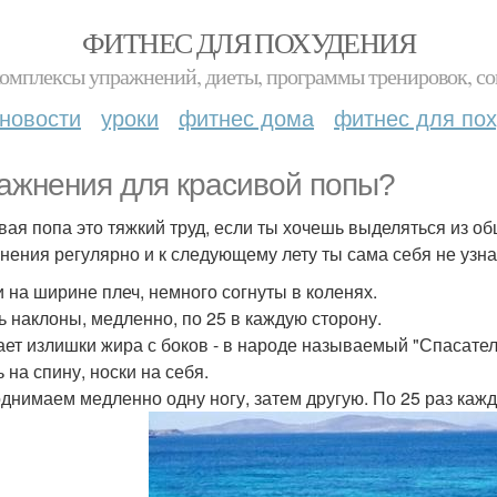
ФИТНЕС ДЛЯ ПОХУДЕНИЯ
комплексы упражнений, диеты, программы тренировок, со
новости
уроки
фитнес дома
фитнес для по
ажнения для красивой попы?
вая попа это тяжкий труд, если ты хочешь выделяться из о
нения регулярно и к следующему лету ты сама себя не узн
ги на ширине плеч, немного согнуты в коленях.
ь наклоны, медленно, по 25 в каждую сторону.
ает излишки жира с боков - в народе называемый "Спасател
ь на спину, носки на себя.
днимаем медленно одну ногу, затем другую. По 25 раз кажд