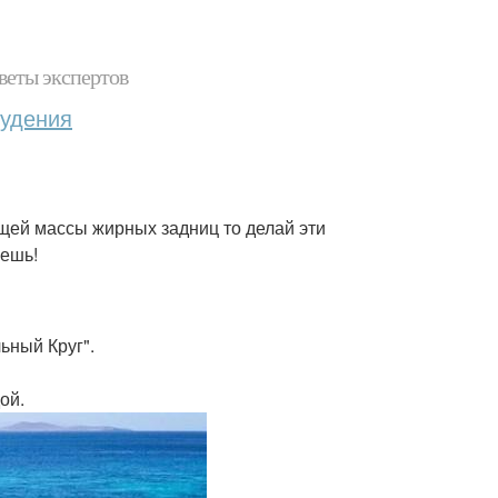
веты экспертов
худения
бщей массы жирных задниц то делай эти
аешь!
ьный Круг".
ой.