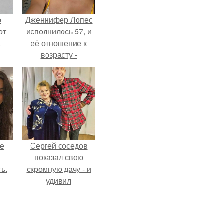
о
Дженнифер Лопес
от
исполнилось 57, и
.
её отношение к
возрасту -
настоящий
манифест
уверенности: "не
говорите, что я
отлично выгляжу
для 57.
не
Сергей соседов
показал свою
ь.
скромную дачу - и
удивил
поклонников.