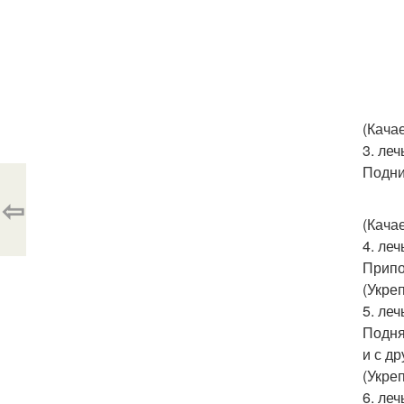
(Кача
3. леч
Подни
⇦
(Кача
4. леч
Припо
(Укре
5. леч
Подня
и с др
(Укре
6. леч