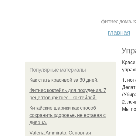
фитнес дома. 
главная
Упр
Краси
упраж
Популярные материалы
1. но
Как стать красивой за 30 дней.
Делат
Фитнес коктейль для похудения. 7
(Убир
рецептов фитнес - коктейлей.
2. леч
Китайские шарики как способ
Мы по
сохранить здоровье, не вставая с
дивана.
Valeria Ammirato. Основная