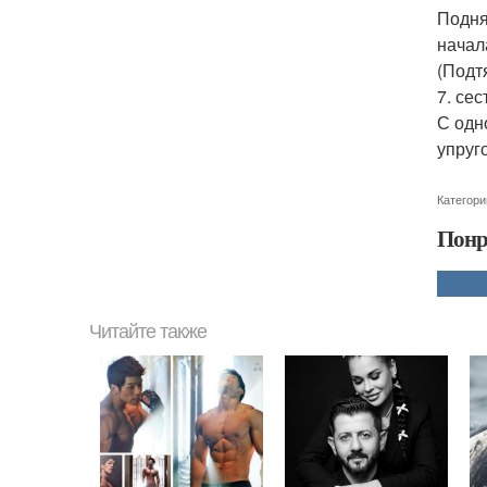
Подня
начал
(Подт
7. сес
С одн
упруг
Категори
Понр
Читайте также