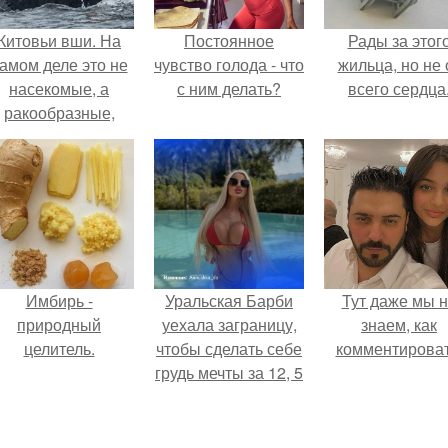
Китовьи вши. На
Постоянное
Рады за этог
амом деле это не
чувство голода - что
жильца, но не 
насекомые, а
с ним делать?
всего сердца
ракообразные,
относящиеся к
бокоплавам.
Имбирь -
Уральская Барби
Тут даже мы 
природный
уехала заграницу,
знаем, как
целитель.
чтобы сделать себе
комментироват
грудь мечты за 12, 5
тыс.