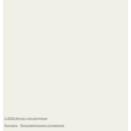
"Степаненко пахала 40 лет, а эта пришла на всё готовое!
3 мифа о моей деятельности смехотерапевта.
© 2026 Фитнес для похудения
Контакты
Пользовательское соглашение