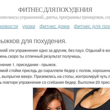
ФИТНЕС ДЛЯ ПОХУДЕНИЯ
комплексы упражнений, диеты, программы тренировок, со
новости
уроки
фитнес дома
фитнес для по
рыжков для похудения.
няй эти упражнения одно за другим, без пауз. Отдыхай в кон
чень скоро ты отличный результат получишь.
нение 1. приседание - прыжок.
ямой стойки присядь до параллели бедер с полом, хорошень
, выпрыгни вверх. Приземлись на стопы, контролируй чуть п
ь повтори упражнение со сгибания бедер. Выполни 20 прис