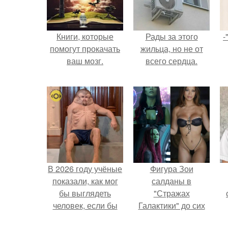
Книги, которые
Рады за этого
-
помогут прокачать
жильца, но не от
ваш мозг.
всего сердца.
В 2026 году учёные
Фигура Зои
показали, как мог
салданы в
бы выглядеть
"Стражах
человек, если бы
Галактики" до сих
его тело
пор вызывает