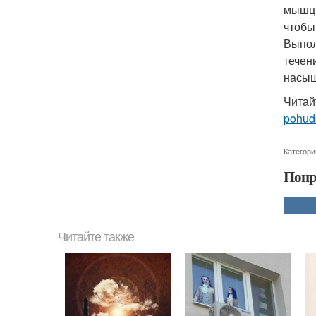
мышцы
чтобы
Выпол
течен
насыщ
Читай
pohude
Категори
Понр
Читайте также