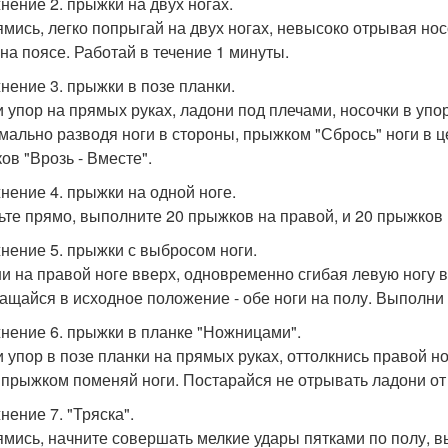
нение 2. прыжки на двух ногах.
мись, легко попрыгай на двух ногах, невысоко отрывая носо
 на поясе. Работай в течение 1 минуты.
нение 3. прыжки в позе планки.
 упор на прямых руках, ладони под плечами, носочки в упор
мально разводя ноги в стороны, прыжком "Сбрось" ноги в ц
ов "Врозь - Вместе".
нение 4. прыжки на одной ноге.
ьте прямо, выполните 20 прыжков на правой, и 20 прыжков 
нение 5. прыжки с выбросом ноги.
и на правой ноге вверх, одновременно сгибая левую ногу в 
ащайся в исходное положение - обе ноги на полу. Выполни 
нение 6. прыжки в планке "Ножницами".
 упор в позе планки на прямых руках, оттолкнись правой но
 прыжком поменяй ноги. Постарайся не отрывать ладони от 
нение 7. "Тряска".
мись, начните совершать мелкие удары пятками по полу, в