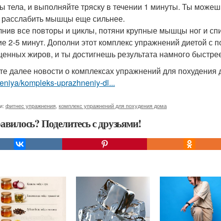
 тела, и выполняйте тряску в течении 1 минуты. Ты можеш
 расслабить мышцы еще сильнее.
нив все повторы и циклы, потяни крупные мышцы ног и спин
ие 2-5 минут. Дополни этот комплекс упражнений диетой с
енных жиров, и ты достигнешь результата намного быстрее
те далее новости о комплексах упражнений для похудения 
niya/kompleks-uprazhneniy-dl...
и:
фитнес упражнения
,
комплекс упражнений для похудения дома
авилось? Поделитесь с друзьями!