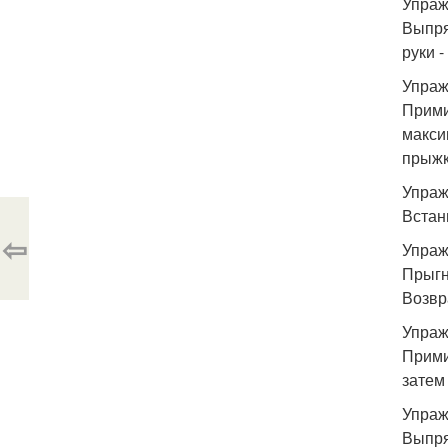
Упраж
Выпря
руки -
Упраж
Прими
макси
прыжк
Упраж
Встан
⇦
Упраж
Прыгн
Возвр
Упраж
Прими
затем
Упраж
Выпря