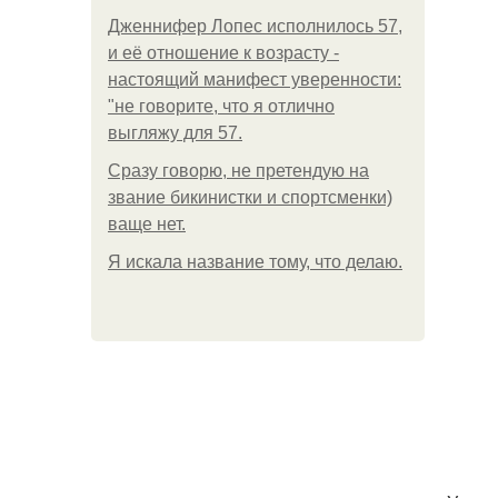
Дженнифер Лопес исполнилось 57,
и её отношение к возрасту -
настоящий манифест уверенности:
"не говорите, что я отлично
выгляжу для 57.
Сразу говорю, не претендую на
звание бикинистки и спортсменки)
ваще нет.
Я искала название тому, что делаю.