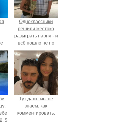
ая
Одноклассники
решили жестоко
разыграть парня - и
ое
всё пошло не по
плану.
би
Тут даже мы не
цу,
знаем, как
ебе
комментировать.
2, 5