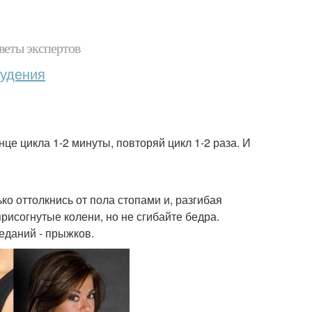
веты экспертов
худения
це цикла 1-2 минуты, повторяй цикл 1-2 раза. И
ко оттолкнись от пола стопами и, разгибая
рисогнутые колени, но не сгибайте бедра.
еданий - прыжков.