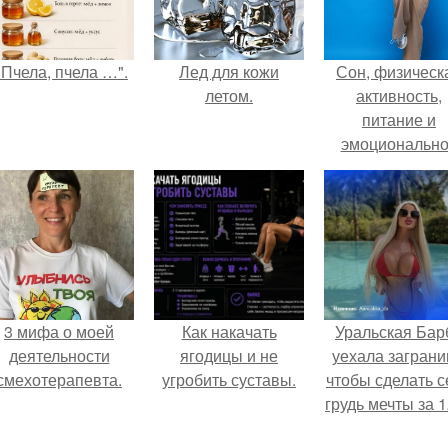
"Пчела, пчела …".
Лед для кожи
Сон, физическ
летом.
активность,
питание и
эмоциональн
состояние!
3 мифа о моей
Как накачать
Уральская Бар
деятельности
ягодицы и не
уехала заграни
смехотерапевта.
угробить суставы.
чтобы сделать с
грудь мечты за 1
тыс.