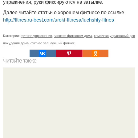
упражнения, руки фиксируются на затылке.
Далее читайте статьи о хорошем фитнесе по ссылке
http://fitnes.ru-best.com/uroki-fitnesa/luchshiy-fitnes
Категории:
фитнес упражнения
,
занятия фитнесом дома
,
комплекс упражнений для
похудения дома
,
фитнес зал
,
лучший фитнес
Читайте также
Упражнения для красоты попы!