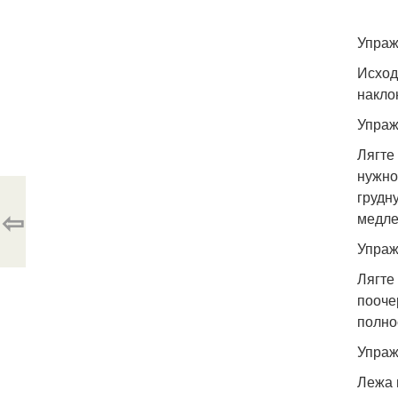
Упраж
Исход
накло
Упраж
Лягте
нужно
грудн
⇦
медле
Упраж
Лягте
пооче
полно
Упраж
Лежа 