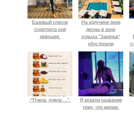
Базовый список
На излучине реки
спортпита для
десны в зоне
девушек.
отдыха "Заречье"
обустроили
с
комфортный
городской пляж.
-"Пчела, пчела …".
Я искала название
тому, что делаю.