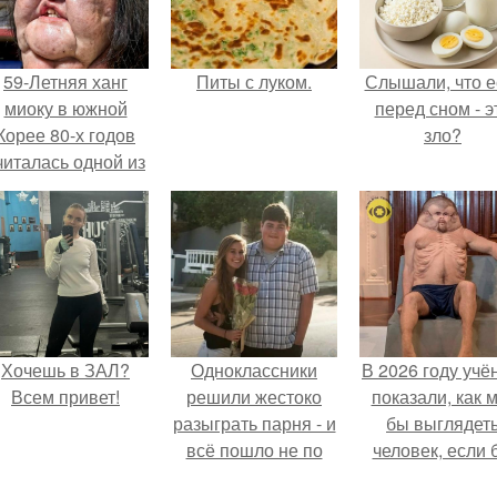
59-Летняя ханг
Питы с луком.
Слышали, что е
миоку в южной
перед сном - э
Корее 80-х годов
зло?
читалась одной из
самых
привлекательных
женщин.
Хочешь в ЗАЛ?
Одноклассники
В 2026 году учё
Всем привет!
решили жестоко
показали, как 
разыграть парня - и
бы выглядет
всё пошло не по
человек, если 
плану.
его тело