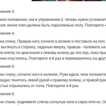
нение 3.
ное положение, как в упражнении 2. теперь нужно усложнит
нов линия плеч должна быть параллельна полу. Повторите 4
нение 4.
 на спину. Правую ногу согните в колене и поставьте на по
 вытянуть в сторону, ладонью кверху, правую - положить н
ую клетку по диагонали к левому колену до тех пор, пока пр
нно опуститесь. Повторите 4-8 раз и перевернитесь на друг
нение 5.
 не спину, согните ноги в коленях. Руки вдоль тела положи
редно тянитесь левой рукой к правому колену, и правой рук
стью отрывались от пола. Повторите 4-8 раз.
нение 6.
не спине, поднимите слегка согнутые ноги и скрестите их. 