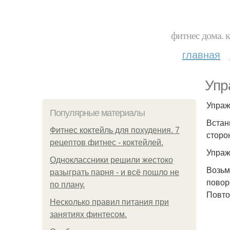
фитнес дома. 
главная
Упр
Упраж
Популярные материалы
Встан
Фитнес коктейль для похудения. 7
сторо
рецептов фитнес - коктейлей.
Упраж
Одноклассники решили жестоко
Возьм
разыграть парня - и всё пошло не
повор
по плану.
Повто
Несколько правил питания при
занятиях финтесом.