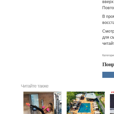
вверх
Повто
В про
восст
Смотр
для с
читай
Категори
Понр
Читайте также