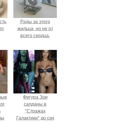
сть
Рады за этого
то
жильца, но не от
всего сердца.
ные
Фигура Зои
мог
салданы в
ь
"Стражах
бы
Галактики" до сих
пор вызывает