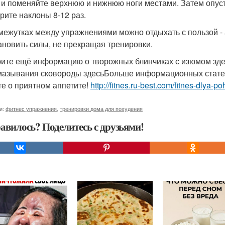
 и поменяйте верхнюю и нижнюю ноги местами. Затем опусти
рите наклоны 8-12 раз.
межутках между упражнениями можно отдыхать с пользой - а
ановить силы, не прекращая тренировки.
ите ещё информацию о творожных блинчиках с изюмом зд
мазывания сковороды здесьБольше информационных стат
те о приятном аппетите!
http://fitnes.ru-best.com/fitnes-dlya-p
и:
фитнес упражнения
,
тренировки дома для похудения
авилось? Поделитесь с друзьями!