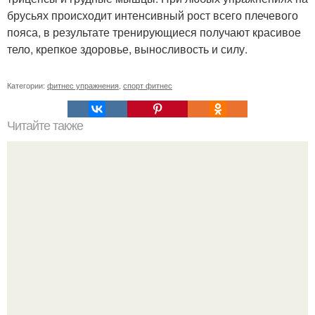
брусьях происходит интенсивный рост всего плечевого
пояса, в результате тренирующиеся получают красивое
тело, крепкое здоровье, выносливость и силу.
Категории:
фитнес упражнения
,
спорт фитнес
Читайте также
Как заниматься на степпере. Когда лучше заниматься
спортом: утром или вечером