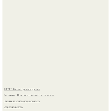
Имбирь - это не только ароматная специя, но и отличный
ингредиент для полезных напитков и блюд.
Сергей соседов показал свою скромную дачу - и удивил
поклонников.
© 2026 Фитнес для похудения
Контакты
Пользовательское соглашение
Политика конфидециальности
Обратная связь