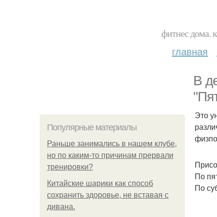
фитнес дома. 
главная
В д
"Пя
Это у
разли
Популярные материалы
физпо
Раньше занимались в нашем клубе,
но по каким-то причинам прервали
Присо
тренировки?
По пят
Китайские шарики как способ
По суб
сохранить здоровье, не вставая с
дивана.