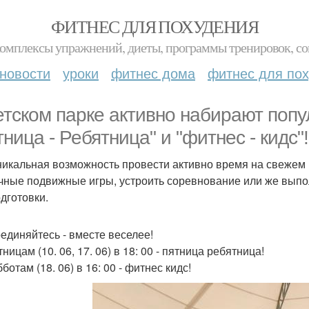
ФИТНЕС ДЛЯ ПОХУДЕНИЯ
комплексы упражнений, диеты, программы тренировок, со
новости
уроки
фитнес дома
фитнес для по
етском парке активно набирают поп
тница - Ребятница" и "фитнес - кидс"!
никальная возможность провести активно время на свежем 
чные подвижные игры, устроить соревнование или же вып
дготовки.
единяйтесь - вместе веселее!
ницам (10. 06, 17. 06) в 18: 00 - пятница ребятница!
ботам (18. 06) в 16: 00 - фитнес кидс!