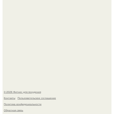
Как накачать ягодицы и не угробить суставы.
Имбирь - это не только ароматная специя, но и отличный
ингредиент для полезных напитков и блюд.
© 2026 Фитнес для похудения
Контакты
Пользовательское соглашение
Политика конфидециальности
Обратная связь