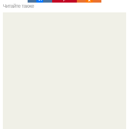
Читайте также
Светлана димитрова. Дополнительное образование:
Рады за этого жильца, но не от всего сердца.