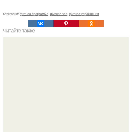
Категории:
фитнес программа
,
фитнес зал
,
фитнес упражнения
Читайте также
Фитнес коктейль для похудения. 7 рецептов фитнес -
коктейлей.