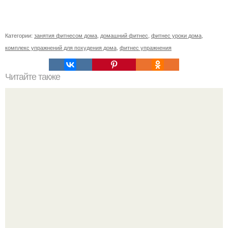
Категории:
занятия фитнесом дома
,
домашний фитнес
,
фитнес уроки дома
,
комплекс упражнений для похудения дома
,
фитнес упражнения
Читайте также
Эти 9 упражнений сжигают больше всего жира. Миф 1:
Утром жиры тают активнее