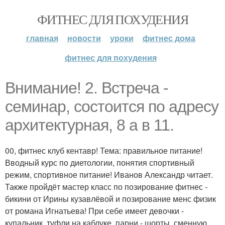
ФИТНЕС ДЛЯ ПОХУДЕНИЯ
главная
новости
уроки
фитнес дома
фитнес для похудения
Внимание! 2. Встреча -
семинар, состоится по адресу
архитектурная, 8 а в 11.
00, фитнес клуб кентавр! Тема: правильное питание!
Вводный курс по диетологии, понятия спортивный
режим, спортивное питание! Иванов Александр читает.
Также пройдёт мастер класс по позирование фитнес -
бикини от Ирины кузавлёвой и позирование менс физик
от романа Игнатьева! При себе имеет девочки -
купальник, туфли на каблуке, парни - шорты, сменную