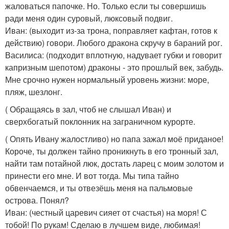
жаловаться папочке. Но. Только если ты совершишь
ради меня один суровый, люксовый подвиг.
Иван: (выходит из-за трона, поправляет кафтан, готов к
действию) говори. Любого дракона скручу в бараний рог.
Василиса: (подходит вплотную, надувает губки и говорит
капризным шепотом) драконы - это прошлый век, забудь.
Мне срочно нужен нормальный уровень жизни: море,
пляж, шезлонг.
( Обращаясь в зал, чтоб не слышал Иван) и
сверхбогатый поклонник на заграничном курорте.
( Опять Ивану жалостливо) но папа зажал моё приданое!
Короче, ты должен тайно проникнуть в его тронный зал,
найти там потайной люк, достать ларец с моим золотом и
принести его мне. И вот тогда. Мы типа тайно
обвенчаемся, и ты отвезёшь меня на пальмовые
острова. Понял?
Иван: (честный царевич сияет от счастья) на моря! С
тобой! По рукам! Сделаю в лучшем виде, любимая!