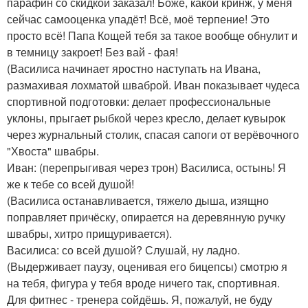
парафин со скидкой заказал! Боже, какой кринж, у меня
сейчас самооценка упадёт! Всё, моё терпение! Это
просто всё! Папа Кощей тебя за такое вообще обнулит и
в темницу закроет! Без вай - фая!
(Василиса начинает яростно наступать на Ивана,
размахивая лохматой шваброй. Иван показывает чудеса
спортивной подготовки: делает профессиональные
уклоны, прыгает рыбкой через кресло, делает кувырок
через журнальный столик, спасая сапоги от верёвочного
"Хвоста" швабры.
Иван: (перепрыгивая через трон) Василиса, остынь! Я
же к тебе со всей душой!
(Василиса останавливается, тяжело дыша, изящно
поправляет причёску, опирается на деревянную ручку
швабры, хитро прищуривается).
Василиса: со всей душой? Слушай, ну ладно.
(Выдерживает паузу, оценивая его бицепсы) смотрю я
на тебя, фигура у тебя вроде ничего так, спортивная.
Для фитнес - тренера сойдёшь. Я, пожалуй, не буду