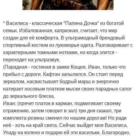
* Василиса - классическая "Папина Дочка" из богатой
семьи. Избалованная, капризная, считает, что мир
создан для её комфорта. В ультрамодный брендовый
спортивный костюм из лукоморья одета. Разговаривает с
характерными томными нотками, но когда злится -
переходит на ультразвук.
(Парадная - гостиная в замке Кощея. Иван, только что
прибыл с дороги. Кафтан запылился. Он стоит перед
зеркалом, насвистывает бодрый марш и энергично
натирает носовым платком мыски своих парадных сапог
до зеркального блеска.
Иван: (прячет платок в карман, подмигивает своему
отражению, затем говорит в зал) три дня скакал, три
комплекта резины сменил по нашим дорогам! Но ради
неё - хоть на край света. Сейчас выйдет моя Василиса.
Упаду на колено и подарю ей эти васильки. Благородно,