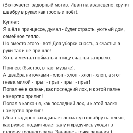
(Включается задорный мотив. Иван на авансцене, крутит
швабру в руках как трость и поёт).
Куплет:
Я шёл к принцессе, думал - будет страсть, уютный дом,
семейное тепло.
Но вместо этого - вот! Для уборки снасть, а счастье в
руки так и не пришло!
Хоть и мечтал поймать я птицу счастья за крыло.
Припев: (быстро, в такт музыке).
А швабра ниточками - хлоп - хлоп - хлоп - хлоп, а я от
гнева милой - прыг - прыг - прыг - прыг!
Попал её в капкан, как последний лох, и к этой палке
намертво прилип!
Попал в капкан я, как последний лох, и к этой палке
намертво прилип!
(Иван задорно закидывает лохматую швабру на плечо,
как ружье, подмигивает залу и крадучись уходит в
сторону тронного зала. Занавес - точка задания 1