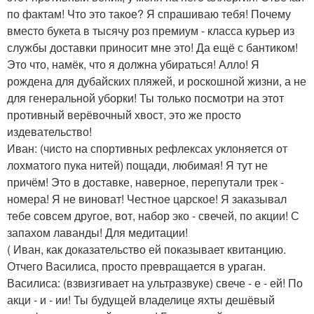
по фактам! Что это такое? Я спрашиваю тебя! Почему
вместо букета в тысячу роз премиум - класса курьер из
службы доставки приносит мне это! Да ещё с бантиком!
Это что, намёк, что я должна убираться! Алло! Я
рождена для дубайских пляжей, и роскошной жизни, а не
для генеральной уборки! Ты только посмотри на этот
противный верёвочный хвост, это же просто
издевательство!
Иван: (чисто на спортивных рефлексах уклоняется от
лохматого пука нитей) пощади, любимая! Я тут не
причём! Это в доставке, наверное, перепутали трек -
номера! Я не виноват! Честное царское! Я заказывал
тебе совсем другое, вот, набор эко - свечей, по акции! С
запахом лаванды! Для медитации!
( Иван, как доказательство ей показывает квитанцию.
Отчего Василиса, просто превращается в ураган.
Василиса: (взвизгивает на ультразвуке) свече - е - ей! По
акци - и - ии! Ты будущей владелице яхты дешёвый