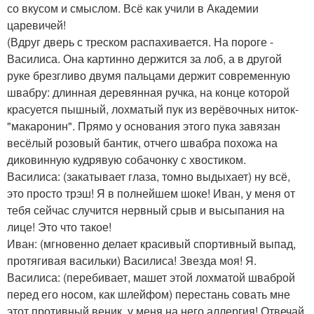
со вкусом и смыслом. Всё как учили в Академии
царевичей!
(Вдруг дверь с треском распахивается. На пороге -
Василиса. Она картинно держится за лоб, а в другой
руке брезгливо двумя пальцами держит современную
швабру: длинная деревянная ручка, на конце которой
красуется пышный, лохматый пук из верёвочных ниток-
"макаронин". Прямо у основания этого пука завязан
весёлый розовый бантик, отчего швабра похожа на
диковинную кудрявую собачонку с хвостиком.
Василиса: (закатывает глаза, томно выдыхает) ну всё,
это просто трэш! Я в полнейшем шоке! Иван, у меня от
тебя сейчас случится нервный срыв и высыпания на
лице! Это что такое!
Иван: (мгновенно делает красивый спортивный выпад,
протягивая васильки) Василиса! Звезда моя! Я.
Василиса: (перебивает, машет этой лохматой шваброй
перед его носом, как шлейфом) перестань совать мне
этот противный веник, у меня на него аллергия! Отвечай