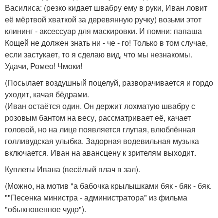
Василиса: (резко кидает швабру ему в руки, Иван ловит
её мёртвой хваткой за деревянную ручку) возьми этот
клининг - аксессуар для маскировки. И помни: папаша
Кощей не должен знать ни - че - го! Только в том случае,
если застукает, то я сделаю вид, что мы незнакомы.
Удачи, Ромео! Чмоки!
(Посылает воздушный поцелуй, разворачивается и гордо
уходит, качая бёдрами.
(Иван остаётся один. Он держит лохматую швабру с
розовым бантом на весу, рассматривает её, качает
головой, но на лице появляется глупая, влюблённая
голливудская улыбка. Задорная водевильная музыка
включается. Иван на авансцену к зрителям выходит.
Куплеты Ивана (весёлый плач в зал).
(Можно, на мотив "а бабочка крылышками бяк - бяк - бяк.
""Песенка министра - администратора" из фильма
"обыкновенное чудо").