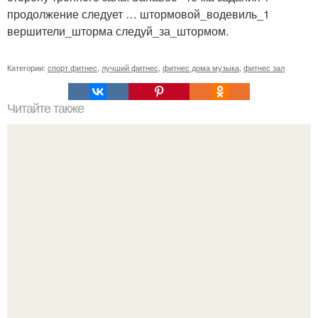
продолжение следует … штормовой_водевиль_1
вершители_шторма следуй_за_штормом.
Категории:
спорт фитнес
,
лучший фитнес
,
фитнес дома музыка
,
фитнес зал
Читайте также
Вы можете питаться правильно и не худеть.