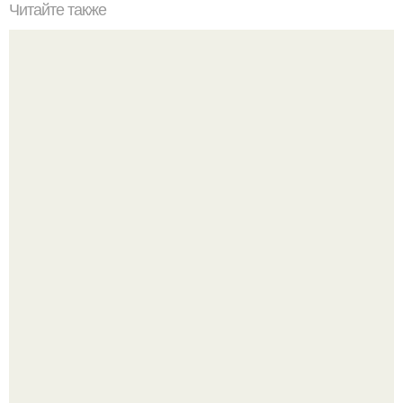
Читайте также
Куда сходить в Тюмени. 20 Лучших мест в Тюмени, куда
можно сходить с маленьким ребенком
День физкультурника отметили на Воробьёвых горах.