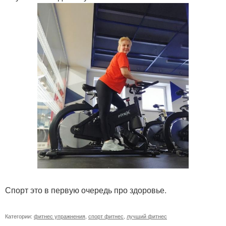
Спорт это в первую очередь про здоровье.
Категории:
фитнес упражнения
,
спорт фитнес
,
лучший фитнес