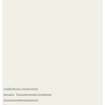
Как накачать ягодицы и не угробить суставы.
Уральская Барби уехала заграницу, чтобы сделать себе
грудь мечты за 12, 5 тыс.
© 2026 Фитнес для похудения
Контакты
Пользовательское соглашение
Политика конфидециальности