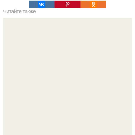
Читайте также
Анатомические поезда. Восемь удивительных фактов о
фасции из книги Томаса майерса "Анатомические
Поезда".