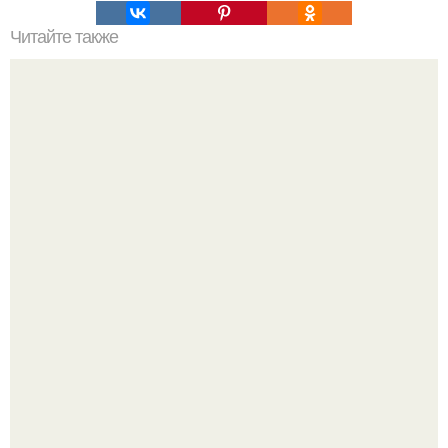
Читайте также
Вечерняя зарядка для похудения в домашних условиях.
Тренировки в домашних условиях
Рады за этого жильца, но не от всего сердца.