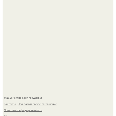
Тут даже мы не знаем, как комментировать.
Сергей соседов показал свою скромную дачу - и удивил
поклонников.
© 2026 Фитнес для похудения
Контакты
Пользовательское соглашение
Политика конфидециальности