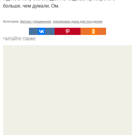
больше, чем думали. Ом.
Категории:
фитнес упражнения
,
тренировки дома для похудения
Читайте также
Привыкание мышц к нагрузкам. Адаптация мышц к
физическим нагрузкам.