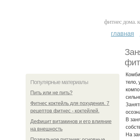
фитнес дома. 
главная
Зан
фит
Комби
тело,
Популярные материалы
компо
Пить или не пить?
сильн
Фитнес коктейль для похудения. 7
Занят
рецептов фитнес - коктейлей.
осозн
В зан
Дефицит витаминов и его влияние
собст
на внешность
На за
Правильное питание: основные