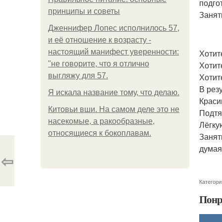
подго
принципы и советы
Занят
Дженнифер Лопес исполнилось 57,
и её отношение к возрасту -
настоящий манифест уверенности:
Хотит
"не говорите, что я отлично
Хотит
выгляжу для 57.
Хотит
В рез
Я искала название тому, что делаю.
Краси
Китовьи вши. На самом деле это не
Подтя
насекомые, а ракообразные,
Лёгку
относящиеся к бокоплавам.
Занят
думая
⇦
Категори
Понр