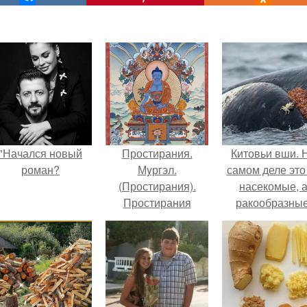
"Начался новый
Простирания.
Китовьи вши. 
роман?
Мyргэл.
самом деле это
(Простирания).
насекомые, 
Простирания
ракообразные
бывают двух видов:
относящиеся 
короткие и
бокоплавам.
длинные.