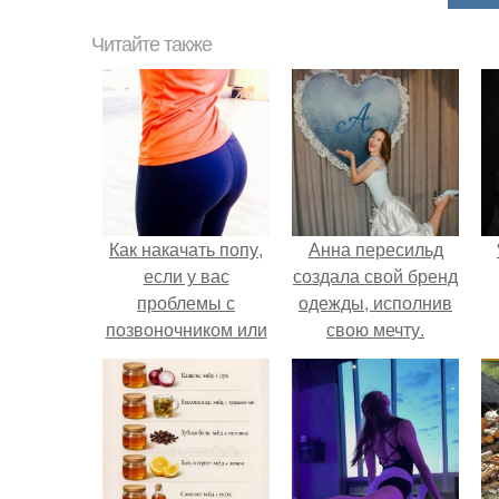
Читайте также
Как накачать попу,
Анна пересильд
если у вас
создала свой бренд
проблемы с
одежды, исполнив
позвоночником или
свою мечту.
тренировки попы
без осевой
нагрузки.