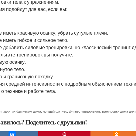
товки тела к упражнениям.
ия подойдут для вас, если вы:
е иметь красивую осанку, убрать сутулые плечи.
е иметь гибкое и сильное тело.
е добавить силовые тренировки, но классический тренинг дл
ультате тренировок вы получите:
вую осанку.
нутое тело.
ю и грациозную походку.
ия средней интенсивности с подробным объяснением техни
 о технике и работе тела.
и:
занятия фитнесом дома
,
лучший фитнес
,
фитнес упражнения
,
тренировки дома для
авилось? Поделитесь с друзьями!