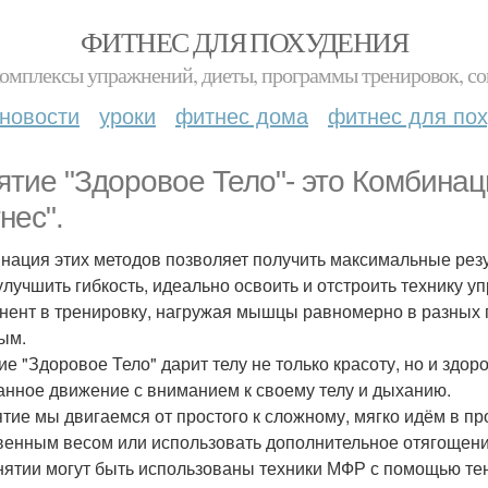
ФИТНЕС ДЛЯ ПОХУДЕНИЯ
комплексы упражнений, диеты, программы тренировок, со
новости
уроки
фитнес дома
фитнес для по
ятие "Здоровое Тело"- это Комбина
нес".
нация этих методов позволяет получить максимальные резу
 улучшить гибкость, идеально освоить и отстроить технику 
нент в тренировку, нагружая мышцы равномерно в разных 
ым.
ие "Здоровое Тело" дарит телу не только красоту, но и здор
анное движение с вниманием к своему телу и дыханию.
ятие мы двигаемся от простого к сложному, мягко идём в п
венным весом или использовать дополнительное отягощение
нятии могут быть использованы техники МФР с помощью те