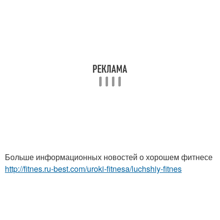
Больше информационных новостей о хорошем фитнесе
http://fitnes.ru-best.com/uroki-fitnesa/luchshiy-fitnes